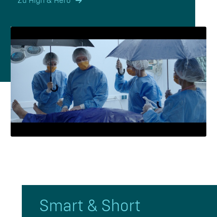
Zu High & Hero
Smart
&
Short