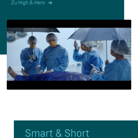
Zu High & Hero
Smart
&
Short