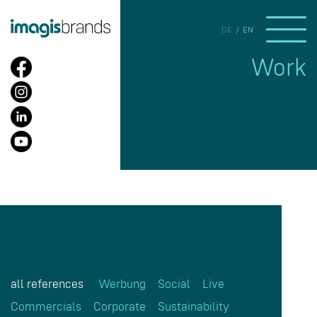
DE
EN
Work
all references
Werbung
Social
Live
Commercials
Corporate
Sustainability